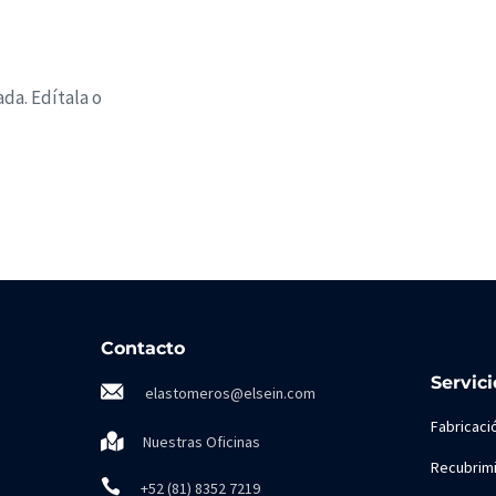
da. Edítala o
Contacto
Servici
elastomeros@elsein.com
Fabricaci
Nuestras Oficinas
Recubrimi
+52 (81) 8352 7219