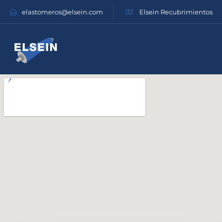
elastomeros@elsein.com
Elsein Recubrimientos