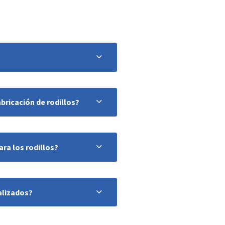
abricación de rodillos?
ra los rodillos?
alizados?