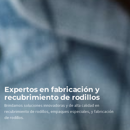
E
x
p
e
r
t
o
s
e
n
f
a
b
r
i
c
a
c
i
ó
n
y
r
e
c
u
b
r
i
m
i
e
n
t
o
d
e
r
o
d
i
l
l
o
s
Brindamos soluciones innovadoras y de alta calidad en
recubrimiento de rodillos, empaques especiales, y fabricación
de rodillos.